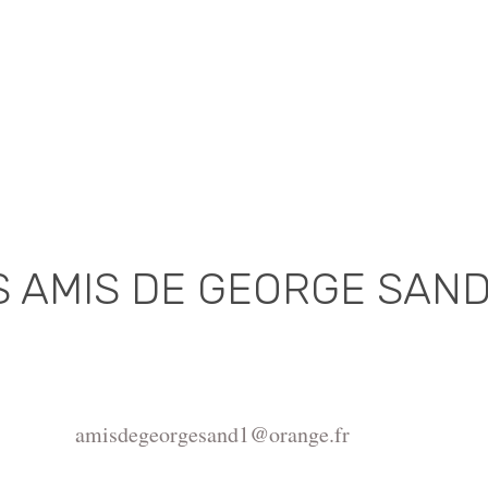
S AMIS DE GEORGE SAN
Association déclarée (J.O. 16 - 17 Juin 1975)
de la Châtre, Place de l'Hôtel de Ville, 36400 La Châtr
amisdegeorgesand1@orange.fr
ght ©2015-2026 Association Les amis de George Sand.