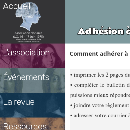
Skip
Accueil
to
content
Adhésion à
L'association
Comment adhérer à l’
• imprimer les 2 pages d
Événements
• compléter le bulletin 
puissions mieux répondre 
La revue
• joindre votre règlemen
• adresser votre courrier à
Ressources