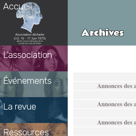
Skip
Accueil
to
content
Archives
L'association
Événements
Annonces des 
Annonces des 
La revue
Annonces des 
Ressources