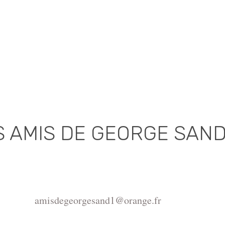
S AMIS DE GEORGE SAN
Association déclarée (J.O. 16 - 17 Juin 1975)
de la Châtre, Place de l'Hôtel de Ville, 36400 La Châtr
amisdegeorgesand1@orange.fr
ght ©2015-2026 Association Les amis de George Sand.