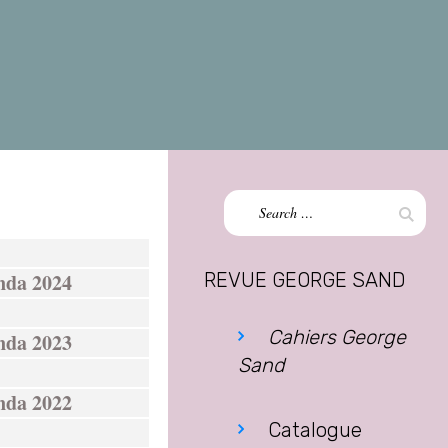
Search
Sear
for:
enda 2024
REVUE GEORGE SAND
Cahiers George
enda 2023
Sand
enda 2022
Catalogue