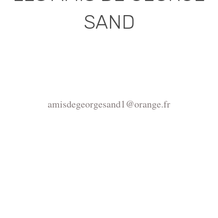
SAND
Association déclarée (J.O. 16 - 17 Juin 1975)
Mairie de la Châtre, Place de l'Hôtel de Ville, 36400
La Châtre
amisdegeorgesand1@orange.fr
Copyright ©2015-2026 Association Les amis de
George Sand.
La reproduction du site
https://www.amisdegeorgesand.info/ et de ses
ressources est interdite, seul un usage privé est
autorisé. Pour tout autre usage adressez votre demande