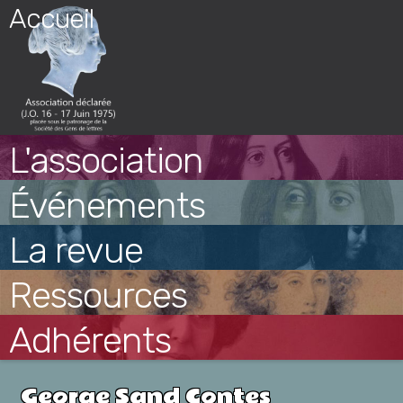
Skip
Accueil
to
content
L'association
Événements
La revue
Ressources
Adhérents
George Sand Contes