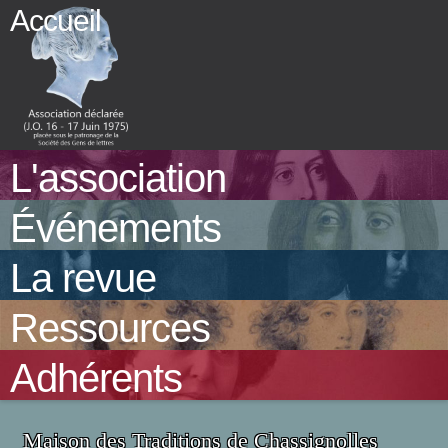
Skip
Accueil
to
content
L'association
Événements
La revue
Ressources
Adhérents
Maison des Traditions de Chassignolles