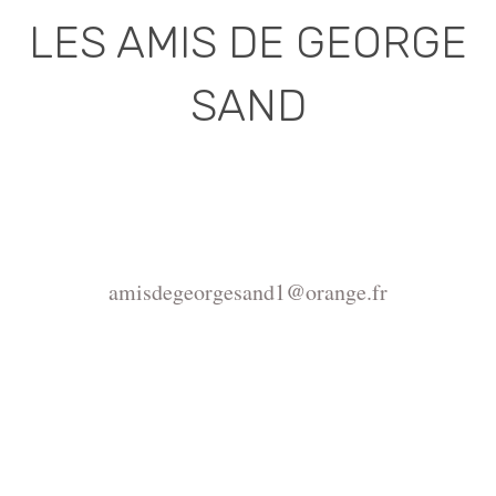
LES AMIS DE GEORGE
SAND
Association déclarée (J.O. 16 - 17 Juin 1975)
Mairie de la Châtre, Place de l'Hôtel de Ville, 36400
La Châtre
amisdegeorgesand1@orange.fr
Copyright ©2015-2026 Association Les amis de
George Sand.
La reproduction du site
https://www.amisdegeorgesand.info/ et de ses
ressources est interdite, seul un usage privé est