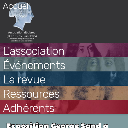
Skip
Accueil
to
content
L'association
Événements
La revue
Ressources
Adhérents
Exposition George Sand a