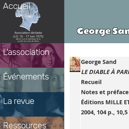
Skip
Accueil
to
content
George San
L'association
George Sand
LE DIABLE À PAR
Événements
Recueil
Notes et préfac
La revue
Éditions MILLE 
2004, 104 p., 10,5
Ressources