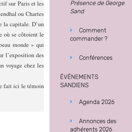
tif sur Paris et les
Présence de George
Sand
tendhal ou Chartes
e la capitale. D’un
Comment
e où se côtoient le
commander ?
e beau monde » qui
ar l’exposition des
Conférences
’un voyage chez les
ÉVÉNEMENTS
SANDIENS
 fait ici le témoin
Agenda 2026
Annonces des
adhérents 2026