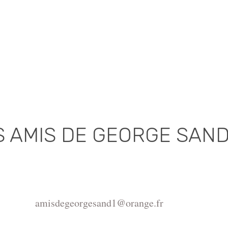
S AMIS DE GEORGE SAN
Association déclarée (J.O. 16 - 17 Juin 1975)
de la Châtre, Place de l'Hôtel de Ville, 36400 La Châtr
amisdegeorgesand1@orange.fr
ght ©2015-2026 Association Les amis de George Sand.