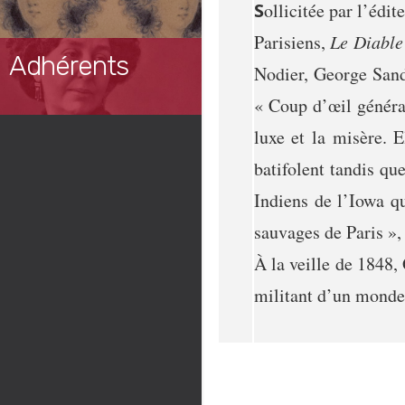
S
ollicitée par l’édit
Parisiens,
Le Diable
Adhérents
Nodier, George Sand d
« Coup d’œil général
luxe et la misère. 
batifolent tandis qu
Indiens de l’Iowa qu
sauvages de Paris », 
À la veille de 1848, 
militant d’un monde 