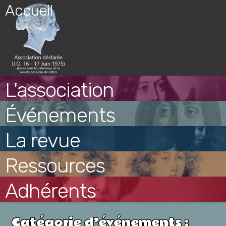
Skip
Accueil
to
content
L'association
Événements
La revue
Ressources
Adhérents
Catégorie d’événements :