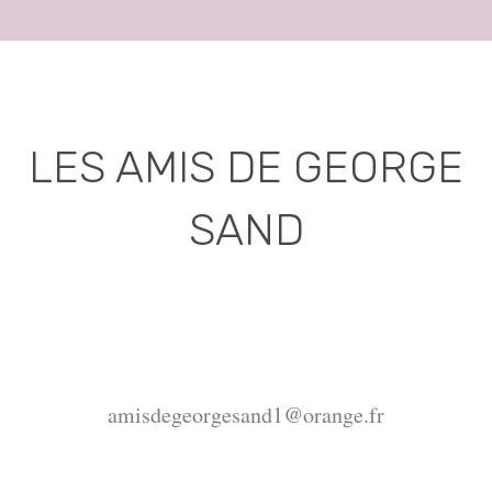
LES AMIS DE GEORGE
SAND
Association déclarée (J.O. 16 - 17 Juin 1975)
Mairie de la Châtre, Place de l'Hôtel de Ville, 36400
La Châtre
amisdegeorgesand1@orange.fr
Copyright ©2015-2026 Association Les amis de
George Sand.