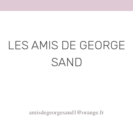
LES AMIS DE GEORGE
SAND
Association déclarée (J.O. 16 - 17 Juin 1975)
Mairie de la Châtre, Place de l'Hôtel de Ville, 36400
La Châtre
amisdegeorgesand1@orange.fr
Copyright ©2015-2026 Association Les amis de
George Sand.