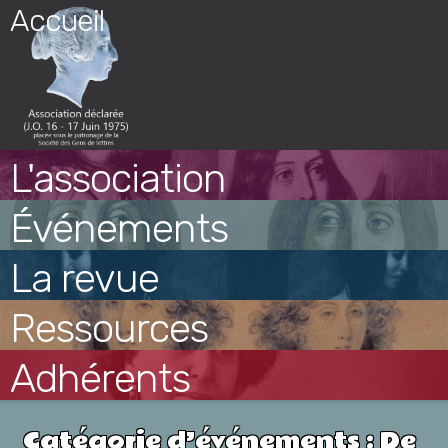
Skip
Accueil
to
content
L'association
Événements
La revue
Ressources
Adhérents
Catégorie d’événements :
De