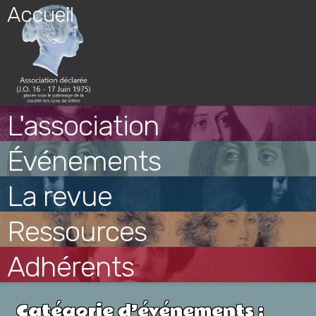
Skip
Accueil
to
content
L'association
Événements
La revue
Ressources
Adhérents
Catégorie d’événements :