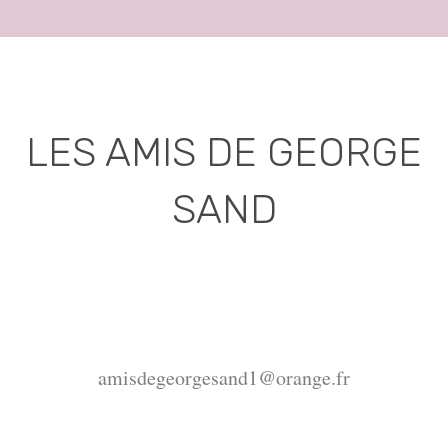
LES AMIS DE GEORGE
SAND
Association déclarée (J.O. 16 - 17 Juin 1975)
Mairie de la Châtre, Place de l'Hôtel de Ville, 36400
La Châtre
amisdegeorgesand1@orange.fr
Copyright ©2015-2026 Association Les amis de
George Sand.