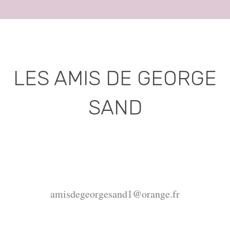
LES AMIS DE GEORGE
SAND
Association déclarée (J.O. 16 - 17 Juin 1975)
Mairie de la Châtre, Place de l'Hôtel de Ville, 36400
La Châtre
amisdegeorgesand1@orange.fr
Copyright ©2015-2026 Association Les amis de
George Sand.