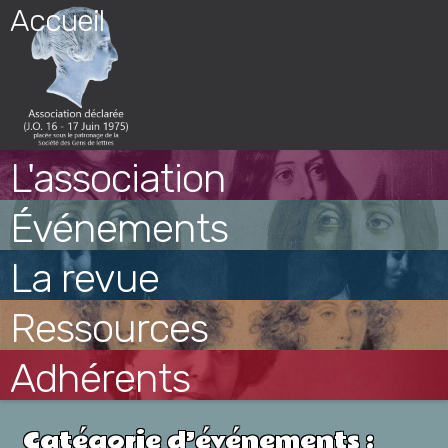
Skip
Accueil
to
content
L'association
Événements
La revue
Ressources
Adhérents
Catégorie d’événements :