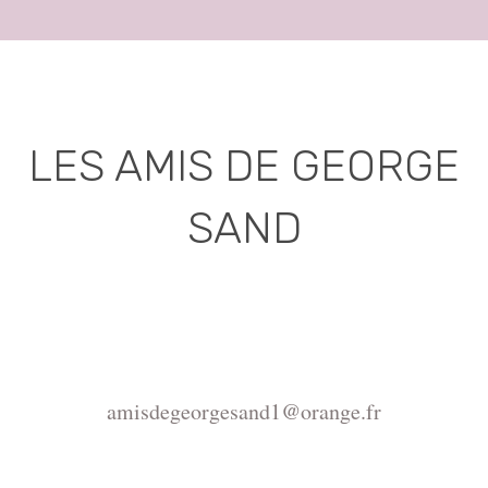
LES AMIS DE GEORGE
SAND
Association déclarée (J.O. 16 - 17 Juin 1975)
Mairie de la Châtre, Place de l'Hôtel de Ville, 36400
La Châtre
amisdegeorgesand1@orange.fr
Copyright ©2015-2026 Association Les amis de
George Sand.