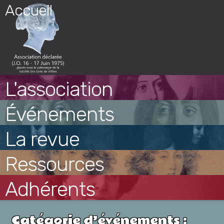
Skip
Accueil
to
content
L'association
Événements
La revue
Ressources
Adhérents
Catégorie d’événements :