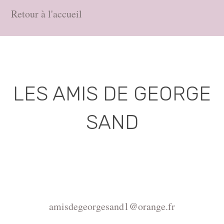
Retour à l'accueil
LES AMIS DE GEORGE
SAND
Association déclarée (J.O. 16 - 17 Juin 1975)
Mairie de la Châtre, Place de l'Hôtel de Ville, 36400
La Châtre
amisdegeorgesand1@orange.fr
Copyright ©2015-2026 Association Les amis de