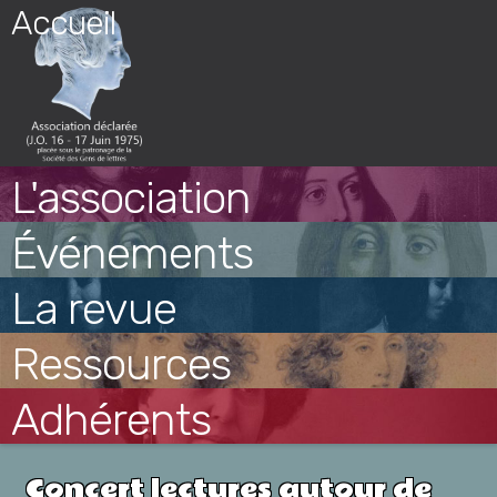
Skip
Accueil
to
content
L'association
Événements
La revue
Ressources
Adhérents
Concert lectures autour de