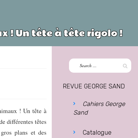
! Un tête à tête rigolo !
Search
Sear
for:
REVUE GEORGE SAND
Cahiers George
nimaux ! Un tête à
Sand
e différentes têtes
 gros plans et des
Catalogue