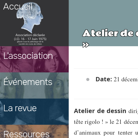
Skip
Accueil
to
content
Atelier de 
»
L'association
Date:
21 décem
Événements
La revue
Atelier de dessin
diri
tête rigolo ! » le 21 déc
d’animaux pour tenter u
Ressources