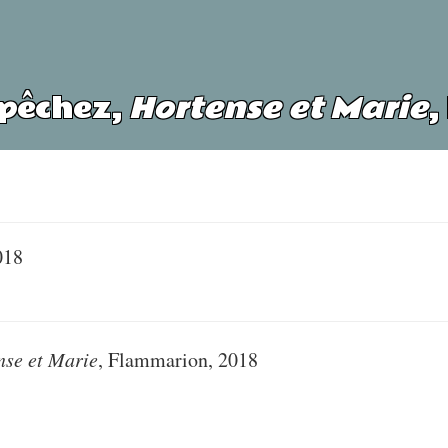
upêchez,
Hortense et Marie
,
018
nse et Marie
, Flammarion, 2018