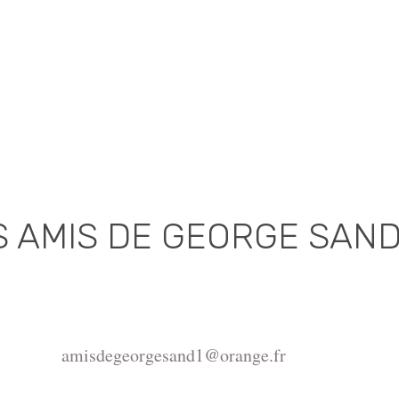
S AMIS DE GEORGE SAN
Association déclarée (J.O. 16 - 17 Juin 1975)
de la Châtre, Place de l'Hôtel de Ville, 36400 La Châtr
amisdegeorgesand1@orange.fr
ght ©2015-2026 Association Les amis de George Sand.