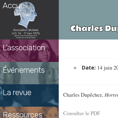
Skip
Accueil
to
content
Charles D
L'association
Date:
14 juin 2
Événements
La revue
Charles Dupêchez,
Horte
Consulter le PDF
Ressources