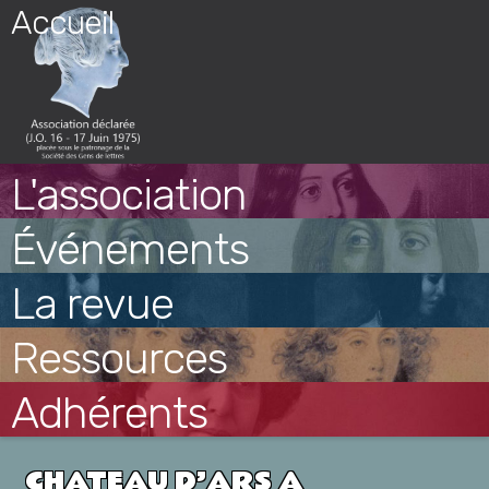
Skip
Accueil
to
content
L'association
Événements
La revue
Ressources
Adhérents
CHATEAU D’ARS A