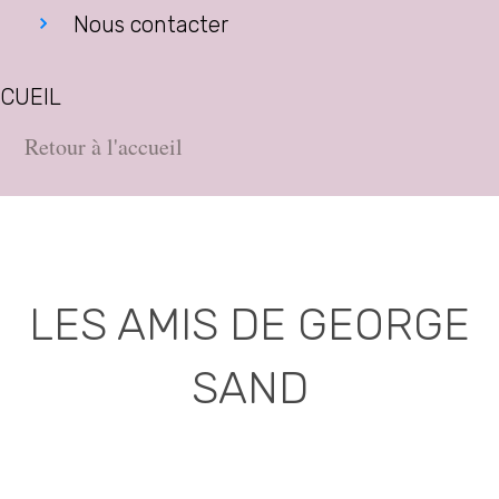
Nous contacter
CUEIL
Retour à l'accueil
LES AMIS DE GEORGE
SAND
Association déclarée (J.O. 16 - 17 Juin 1975)
Mairie de la Châtre, Place de l'Hôtel de Ville, 36400