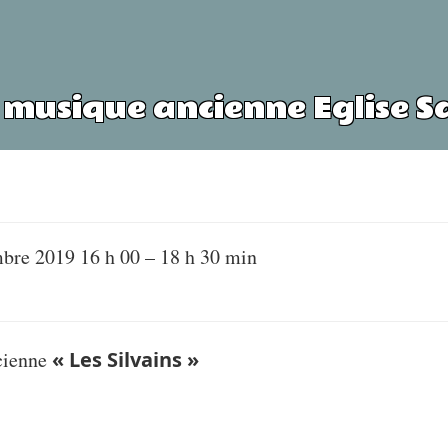
 musique ancienne Eglise S
bre 2019 16 h 00
–
18 h 30 min
cienne
« Les Silvains »