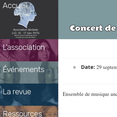
Skip
Accueil
to
content
Concert de
L'association
Date:
29 septem
Événements
La revue
Ensemble de musique an
Ressources