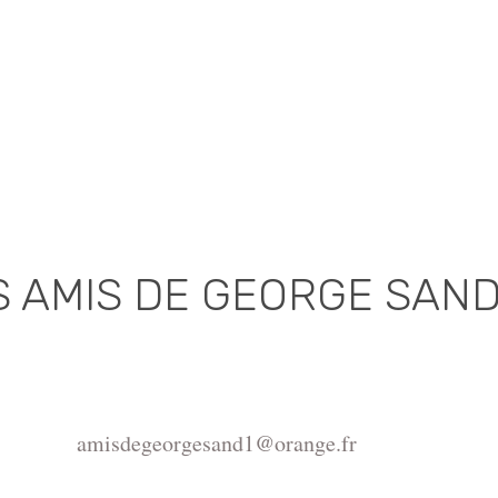
S AMIS DE GEORGE SAN
Association déclarée (J.O. 16 - 17 Juin 1975)
de la Châtre, Place de l'Hôtel de Ville, 36400 La Châtr
amisdegeorgesand1@orange.fr
ght ©2015-2026 Association Les amis de George Sand.