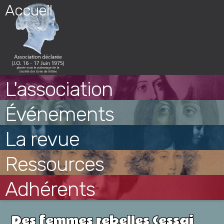
Skip
Accueil
to
content
L'association
Événements
La revue
Ressources
Adhérents
Des femmes rebelles (essai