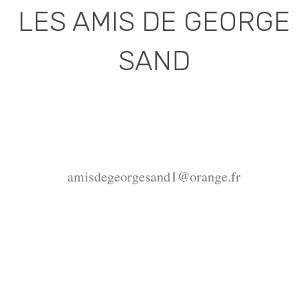
LES AMIS DE GEORGE
SAND
Association déclarée (J.O. 16 - 17 Juin 1975)
Mairie de la Châtre, Place de l'Hôtel de Ville, 36400
La Châtre
amisdegeorgesand1@orange.fr
Copyright ©2015-2026 Association Les amis de
George Sand.
La reproduction du site
https://www.amisdegeorgesand.info/ et de ses
ressources est interdite, seul un usage privé est