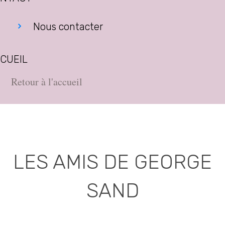
Nous contacter
CUEIL
Retour à l'accueil
LES AMIS DE GEORGE
SAND
Association déclarée (J.O. 16 - 17 Juin 1975)