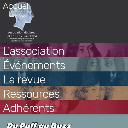
Skip
Accueil
to
content
L'association
Événements
La revue
Ressources
Adhérents
Du Puff au Buzz