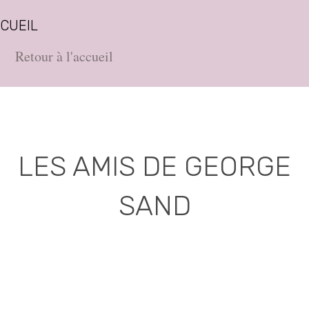
CUEIL
Retour à l'accueil
LES AMIS DE GEORGE
SAND
Association déclarée (J.O. 16 - 17 Juin 1975)
Mairie de la Châtre, Place de l'Hôtel de Ville, 36400
La Châtre