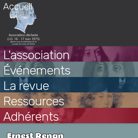
Skip
Accueil
to
content
L'association
Événements
La revue
Ressources
Adhérents
Ernest Renan