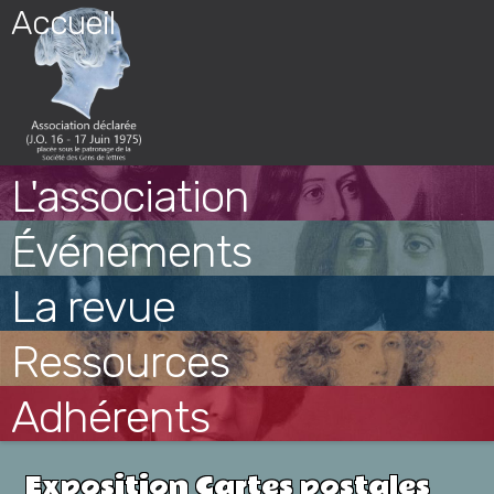
Skip
Accueil
to
content
L'association
Événements
La revue
Ressources
Adhérents
Exposition Cartes postales