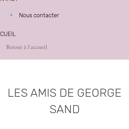
Nous contacter
CUEIL
Retour à l'accueil
LES AMIS DE GEORGE
SAND
Association déclarée (J.O. 16 - 17 Juin 1975)