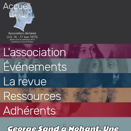
Skip
Accueil
to
content
L'association
Événements
La revue
Ressources
Adhérents
George Sand à Nohant. Une