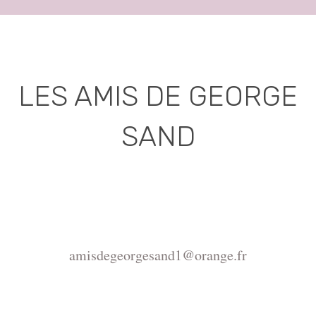
LES AMIS DE GEORGE
SAND
Association déclarée (J.O. 16 - 17 Juin 1975)
Mairie de la Châtre, Place de l'Hôtel de Ville, 36400
La Châtre
amisdegeorgesand1@orange.fr
Copyright ©2015-2026 Association Les amis de
George Sand.