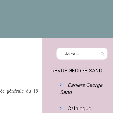
Search
Sear
for:
REVUE GEORGE SAND
Cahiers George
lée générale du 15
Sand
Catalogue