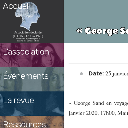
Skip
Accueil
to
content
« George S
L'association
Date:
25 janvie
Événements
La revue
« George Sand en voyage
janvier 2020, 17h00, Mair
Ressources