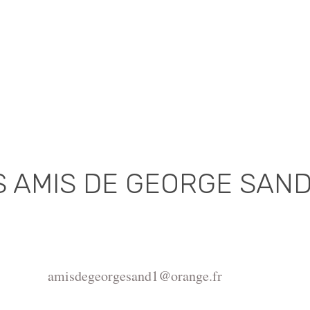
S AMIS DE GEORGE SAN
Association déclarée (J.O. 16 - 17 Juin 1975)
de la Châtre, Place de l'Hôtel de Ville, 36400 La Châtr
amisdegeorgesand1@orange.fr
ght ©2015-2026 Association Les amis de George Sand.