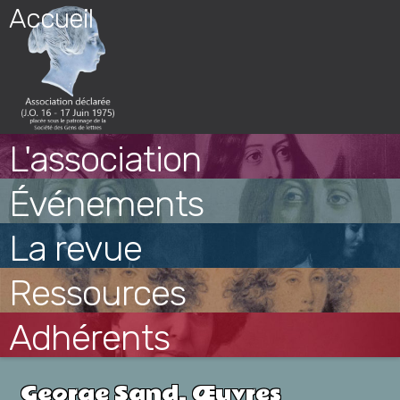
Skip
Accueil
to
content
L'association
Événements
La revue
Ressources
Adhérents
George Sand, Œuvres