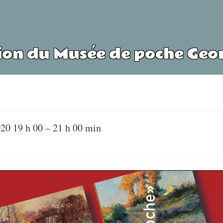
on du Musée de poche Geor
20 19 h 00
–
21 h 00 min