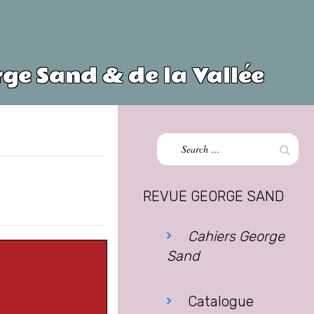
ge Sand & de la Vallée
Search
Sear
for:
REVUE GEORGE SAND
Cahiers George
Sand
Catalogue