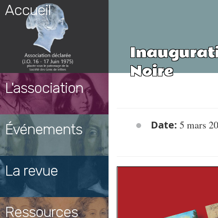
Skip
Accueil
to
content
Inaugurati
Noire
L'association
Date:
5 mars 20
Événements
La revue
Ressources