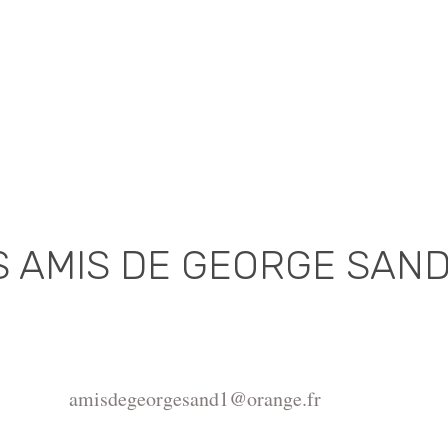
S AMIS DE GEORGE SAN
Association déclarée (J.O. 16 - 17 Juin 1975)
de la Châtre, Place de l'Hôtel de Ville, 36400 La Châtr
amisdegeorgesand1@orange.fr
ght ©2015-2026 Association Les amis de George Sand.