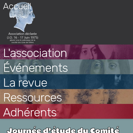
Skip
Accueil
to
content
L'association
Événements
La revue
Ressources
Adhérents
Journée d’étude du Comité