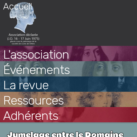
Skip
Accueil
to
content
L'association
Événements
La revue
Ressources
Adhérents
Jumelage entre le Domaine