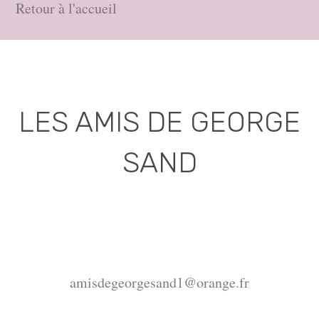
Retour à l'accueil
LES AMIS DE GEORGE
SAND
Association déclarée (J.O. 16 - 17 Juin 1975)
Mairie de la Châtre, Place de l'Hôtel de Ville, 36400
La Châtre
amisdegeorgesand1@orange.fr
Copyright ©2015-2026 Association Les amis de