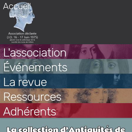
Skip
Accueil
to
content
L'association
Événements
La revue
Ressources
Adhérents
La collection d’Antiquités de