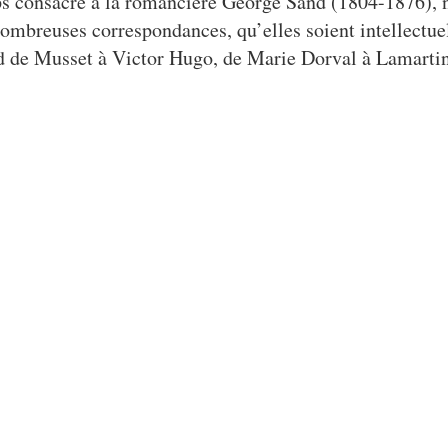
ps consacré à la romancière George Sand (1804-1876), 
ombreuses correspondances, qu’elles soient intellectuel
d de Musset à Victor Hugo, de Marie Dorval à Lamartin