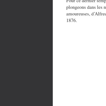
Pour ce dernier tem
plongeons dans les n
amoureuses, d’Alfre
1876.