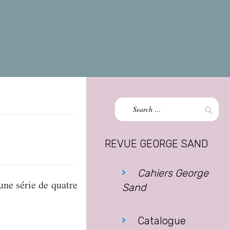
Search
Sear
for:
REVUE GEORGE SAND
Cahiers George
 une série de quatre
Sand
Catalogue