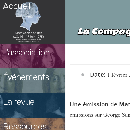
Skip
Accueil
to
content
La Compag
L'association
Date:
1 février
Événements
La revue
Une émission de Mat
émissions sur George San
Ressources