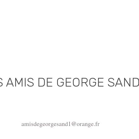
S AMIS DE GEORGE SAN
Association déclarée (J.O. 16 - 17 Juin 1975)
de la Châtre, Place de l'Hôtel de Ville, 36400 La Châtr
amisdegeorgesand1@orange.fr
ght ©2015-2026 Association Les amis de George Sand.