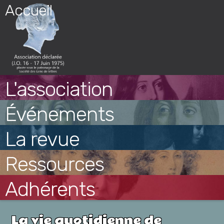
Skip
Accueil
to
content
L'association
Événements
La revue
Ressources
Adhérents
La vie quotidienne de