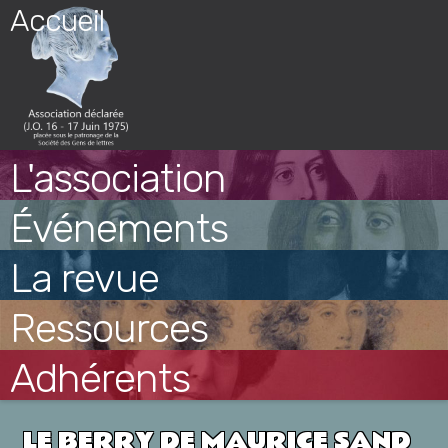
Skip
Accueil
to
content
L'association
Événements
La revue
Ressources
Adhérents
LE BERRY DE MAURICE SAND