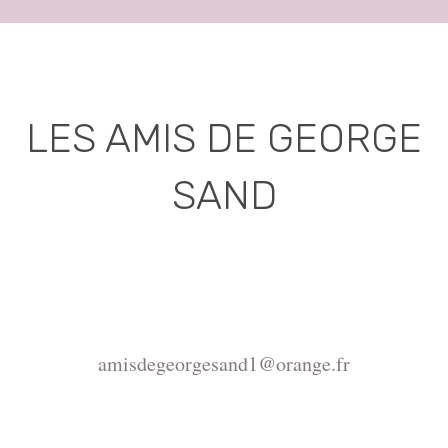
LES AMIS DE GEORGE
SAND
Association déclarée (J.O. 16 - 17 Juin 1975)
Mairie de la Châtre, Place de l'Hôtel de Ville, 36400
La Châtre
amisdegeorgesand1@orange.fr
Copyright ©2015-2026 Association Les amis de
George Sand.