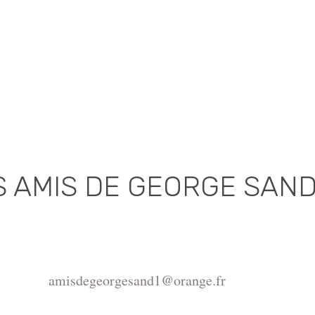
S AMIS DE GEORGE SAN
Association déclarée (J.O. 16 - 17 Juin 1975)
de la Châtre, Place de l'Hôtel de Ville, 36400 La Châtr
amisdegeorgesand1@orange.fr
ght ©2015-2026 Association Les amis de George Sand.