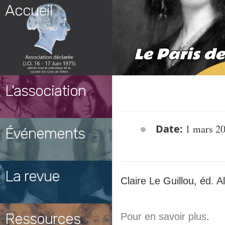
Skip
Accueil
to
content
Le Paris d
L'association
Date:
1 mars 2
Événements
La revue
Claire Le Guillou, éd. 
Ressources
Pour en savoir plus
.