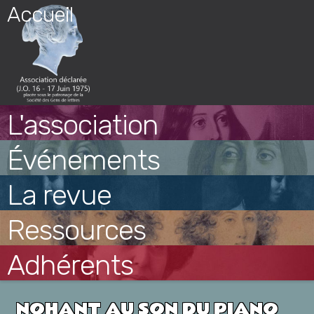
Skip
Accueil
to
content
L'association
Événements
La revue
Ressources
Adhérents
NOHANT AU SON DU PIANO