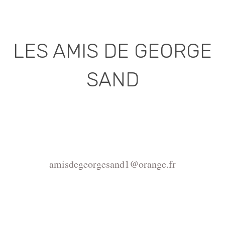
LES AMIS DE GEORGE
SAND
Association déclarée (J.O. 16 - 17 Juin 1975)
Mairie de la Châtre, Place de l'Hôtel de Ville, 36400
La Châtre
amisdegeorgesand1@orange.fr
Copyright ©2015-2026 Association Les amis de
George Sand.
La reproduction du site