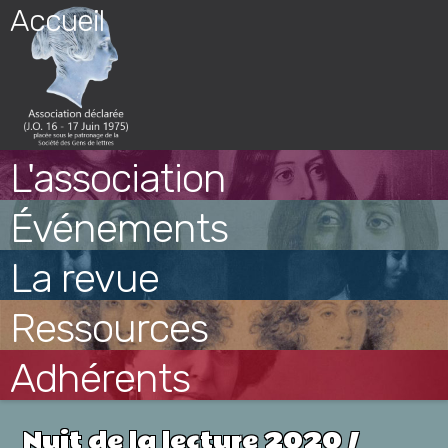
Skip
Accueil
to
content
L'association
Événements
La revue
Ressources
Adhérents
Nuit de la lecture 2020 /