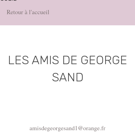
Retour à l'accueil
LES AMIS DE GEORGE
SAND
Association déclarée (J.O. 16 - 17 Juin 1975)
Mairie de la Châtre, Place de l'Hôtel de Ville, 36400
La Châtre
amisdegeorgesand1@orange.fr