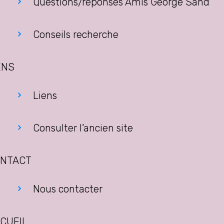
Questions/réponses Amis George Sand
Conseils recherche
ENS
Liens
Consulter l’ancien site
NTACT
Nous contacter
CUEIL