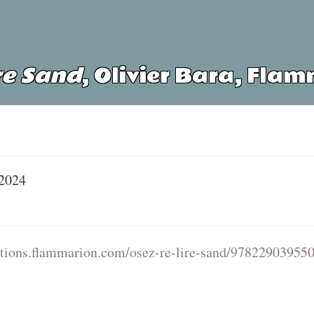
ire Sand
, Olivier Bara, Fla
 2024
editions.flammarion.com/osez-re-lire-sand/97822903955