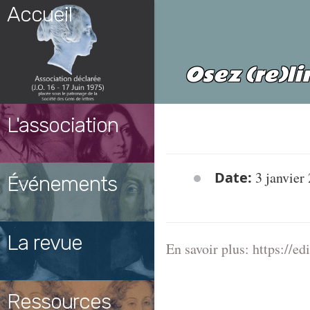
Skip
Accueil
to
content
Osez (re)l
L'association
Date:
3 janvier
Événements
La revue
En savoir plus: https://
Ressources