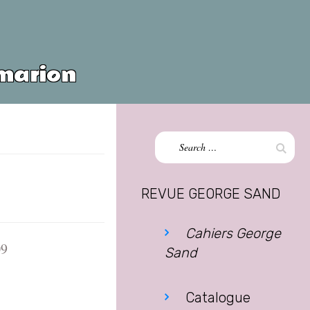
mmarion
Search
Sear
for:
REVUE GEORGE SAND
Cahiers George
09
Sand
Catalogue