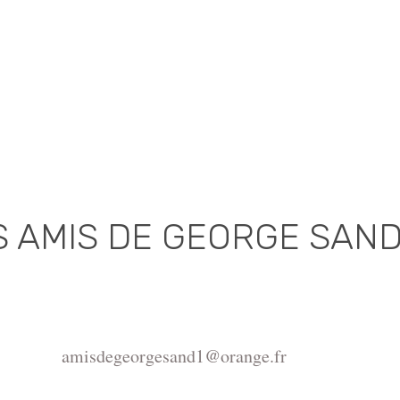
S AMIS DE GEORGE SAN
Association déclarée (J.O. 16 - 17 Juin 1975)
de la Châtre, Place de l'Hôtel de Ville, 36400 La Châtr
amisdegeorgesand1@orange.fr
ght ©2015-2026 Association Les amis de George Sand.