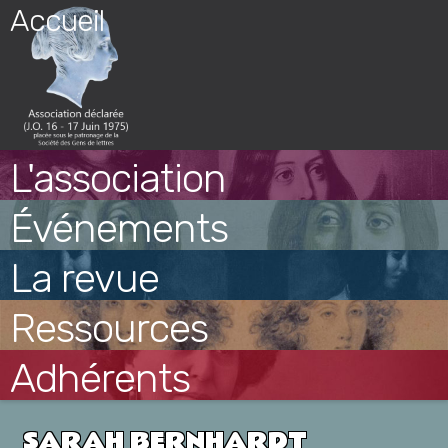
Skip
Accueil
to
content
L'association
Événements
La revue
Ressources
Adhérents
SARAH BERNHARDT