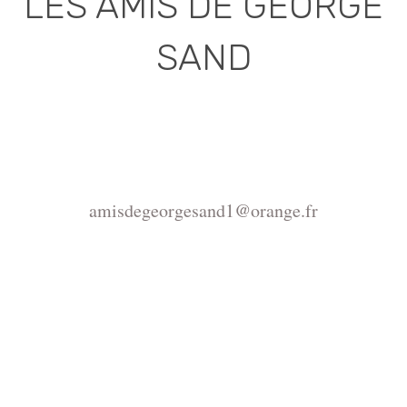
LES AMIS DE GEORGE
SAND
Association déclarée (J.O. 16 - 17 Juin 1975)
Mairie de la Châtre, Place de l'Hôtel de Ville, 36400
La Châtre
amisdegeorgesand1@orange.fr
Copyright ©2015-2026 Association Les amis de
George Sand.
La reproduction du site
https://www.amisdegeorgesand.info/ et de ses
ressources est interdite, seul un usage privé est
autorisé. Pour tout autre usage adressez votre demande