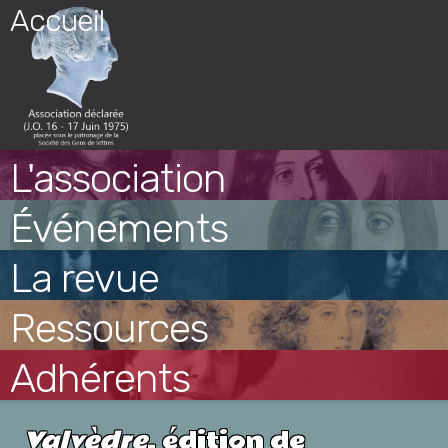
Skip
Accueil
to
content
L'association
Événements
La revue
Ressources
Adhérents
Valvèdre
, édition de