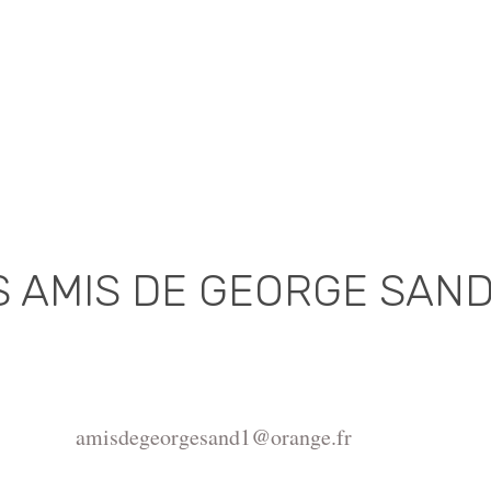
S AMIS DE GEORGE SAN
Association déclarée (J.O. 16 - 17 Juin 1975)
de la Châtre, Place de l'Hôtel de Ville, 36400 La Châtr
amisdegeorgesand1@orange.fr
ght ©2015-2026 Association Les amis de George Sand.