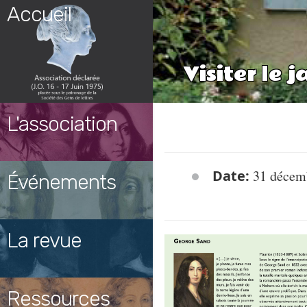
Skip
Accueil
to
content
Visiter le 
L'association
Date:
31 décem
Événements
La revue
Ressources