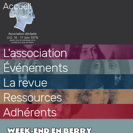
Skip
Accueil
to
content
L'association
Événements
La revue
Ressources
Adhérents
WEEK-END EN BERRY