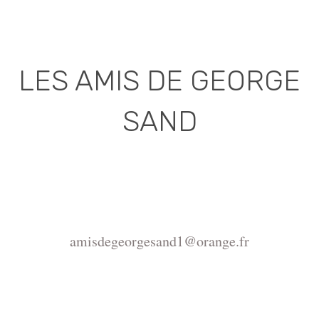
LES AMIS DE GEORGE
SAND
Association déclarée (J.O. 16 - 17 Juin 1975)
Mairie de la Châtre, Place de l'Hôtel de Ville, 36400
La Châtre
amisdegeorgesand1@orange.fr
Copyright ©2015-2026 Association Les amis de
George Sand.
La reproduction du site