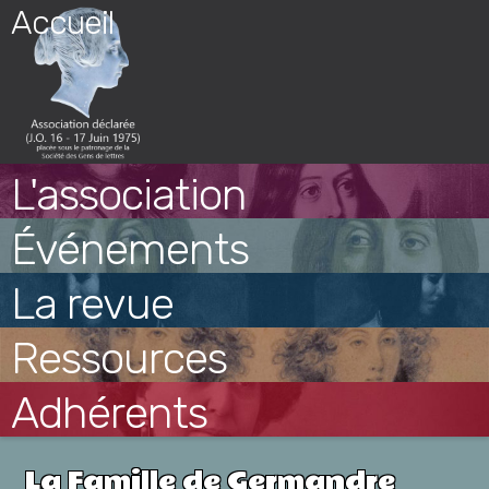
Skip
Accueil
to
content
L'association
Événements
La revue
Ressources
Adhérents
La Famille de Germandre