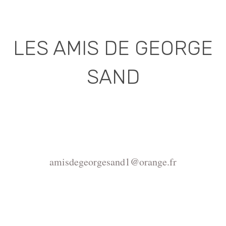
LES AMIS DE GEORGE
SAND
Association déclarée (J.O. 16 - 17 Juin 1975)
Mairie de la Châtre, Place de l'Hôtel de Ville, 36400
La Châtre
amisdegeorgesand1@orange.fr
Copyright ©2015-2026 Association Les amis de
George Sand.
La reproduction du site