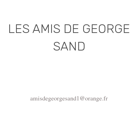
LES AMIS DE GEORGE
SAND
Association déclarée (J.O. 16 - 17 Juin 1975)
Mairie de la Châtre, Place de l'Hôtel de Ville, 36400
La Châtre
amisdegeorgesand1@orange.fr
Copyright ©2015-2026 Association Les amis de
George Sand.
La reproduction du site