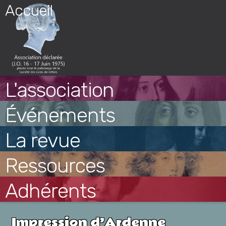
Skip
Accueil
to
content
L'association
Événements
La revue
Ressources
Adhérents
Impression d’Ardenne