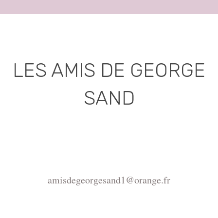
LES AMIS DE GEORGE
SAND
Association déclarée (J.O. 16 - 17 Juin 1975)
Mairie de la Châtre, Place de l'Hôtel de Ville, 36400
La Châtre
amisdegeorgesand1@orange.fr
Copyright ©2015-2026 Association Les amis de
George Sand.