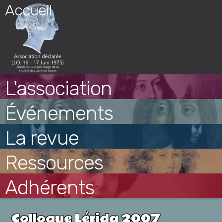
Skip
Accueil
to
content
L'association
Événements
La revue
Ressources
Adhérents
Colloque Lérida 2007