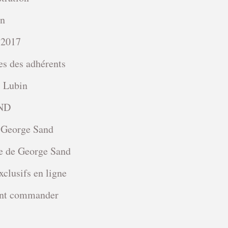
on
 2017
s des adhérents
 Lubin
ND
 George Sand
e de George Sand
xclusifs en ligne
t commander