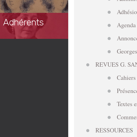
Adhési
Adhérents
Agenda
Annonce
Georges
REVUES G. SA
Cahiers
Présenc
Textes e
Commen
RESSOURCES