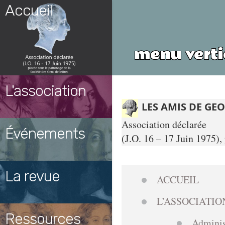
Skip
Accueil
to
content
menu verti
L'association
LES AMIS DE GE
Association déclarée
Événements
(J.O. 16 – 17 Juin 1975),
La revue
ACCUEIL
L’ASSOCIATIO
Ressources
Adminis