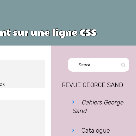
t sur une ligne CSS
Search
Sear
for:
es
REVUE GEORGE SAND
Cahiers George
Sand
Catalogue