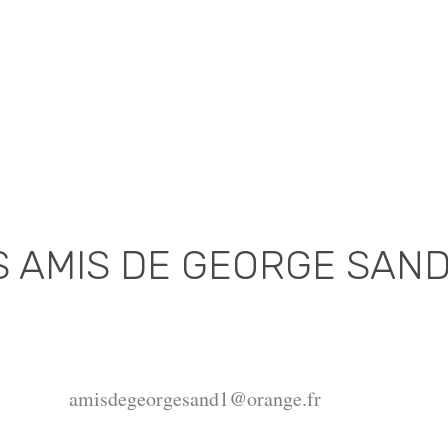
S AMIS DE GEORGE SAN
Association déclarée (J.O. 16 - 17 Juin 1975)
de la Châtre, Place de l'Hôtel de Ville, 36400 La Châtr
amisdegeorgesand1@orange.fr
ght ©2015-2026 Association Les amis de George Sand.