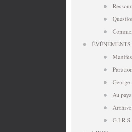
Ressour
Questio
Comment
ÉVÉNEMENTS 
Manifes
Parutio
George S
Au pays
Archive
G.I.R.S