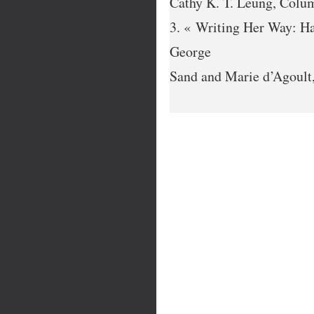
Cathy K. T. Leung, Colu
3. « Writing Her Way: H
George
Sand and Marie d’Agoult,