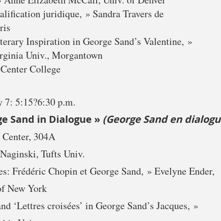
alification juridique, » Sandra Travers de
ris
terary Inspiration in George Sand’s Valentine, »
irginia Univ., Morgantown
 Center College
y 7: 5:15?6:30 p.m.
e Sand in Dialogue »
(George Sand en dialogu
 Center, 304A
Naginski, Tufts Univ.
es: Frédéric Chopin et George Sand, » Evelyne Ender,
 of New York
and ‘Lettres croisées’ in George Sand’s Jacques, »