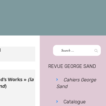
Search
1
Sear
for:
REVUE GEORGE SAND
nd’s Works »
(la
Cahiers George
and
)
Sand
Catalogue