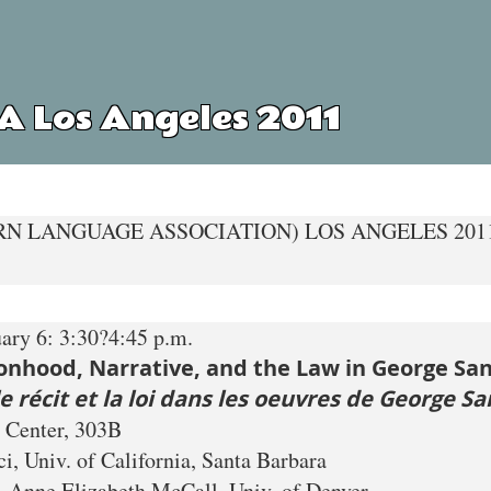
A Los Angeles 2011
N LANGUAGE ASSOCIATION) LOS ANGELES 201
uary 6: 3:30?4:45 p.m.
onhood, Narrative, and the Law in George Sa
 récit et la loi dans les oeuvres de George S
 Center, 303B
i, Univ. of California, Santa Barbara
 » Anne Elizabeth McCall, Univ. of Denver