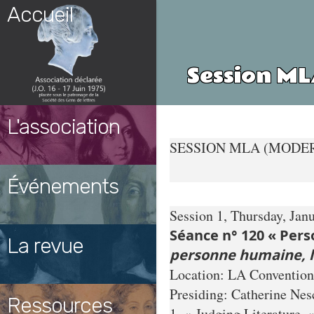
Skip
Accueil
to
content
Session ML
L'association
SESSION MLA (MODER
Événements
Session 1, Thursday, Jan
Séance n° 120 « Pers
La revue
personne humaine, le
Location: LA Convention
Presiding: Catherine Nesc
Ressources
1. « Judging Literature,