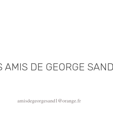
S AMIS DE GEORGE SAN
Association déclarée (J.O. 16 - 17 Juin 1975)
de la Châtre, Place de l'Hôtel de Ville, 36400 La Châtr
amisdegeorgesand1@orange.fr
ght ©2015-2026 Association Les amis de George Sand.