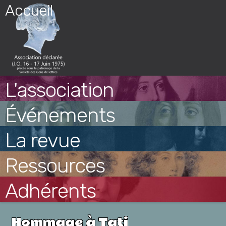
Skip
Accueil
to
content
L'association
Événements
La revue
Ressources
Adhérents
Hommage à Tati