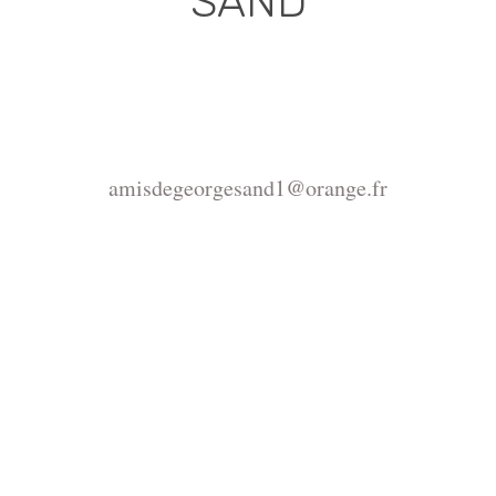
SAND
Association déclarée (J.O. 16 - 17 Juin 1975)
Mairie de la Châtre, Place de l'Hôtel de Ville, 36400
La Châtre
amisdegeorgesand1@orange.fr
Copyright ©2015-2026 Association Les amis de
George Sand.
La reproduction du site
https://www.amisdegeorgesand.info/ et de ses
ressources est interdite, seul un usage privé est
autorisé. Pour tout autre usage adressez votre demande
d´autorisation à amisdegeorgesand1@orange.fr ou à