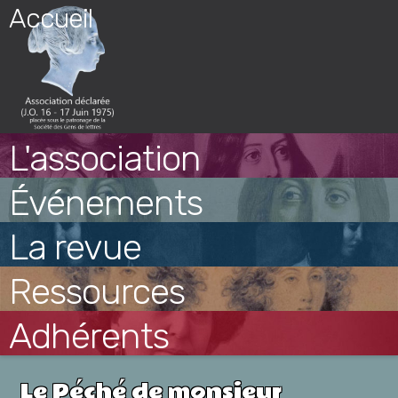
Skip
Accueil
to
content
L'association
Événements
La revue
Ressources
Adhérents
Le Péché de monsieur