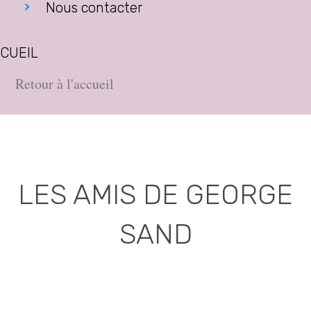
Nous contacter
CUEIL
Retour à l'accueil
LES AMIS DE GEORGE
SAND
Association déclarée (J.O. 16 - 17 Juin 1975)
Mairie de la Châtre, Place de l'Hôtel de Ville, 36400