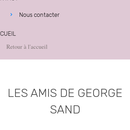
Nous contacter
CUEIL
Retour à l'accueil
LES AMIS DE GEORGE
SAND
Association déclarée (J.O. 16 - 17 Juin 1975)