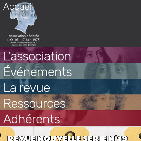
Skip
Accueil
to
content
L'association
Événements
La revue
Ressources
Adhérents
REVUE NOUVELLE SERIE N°19