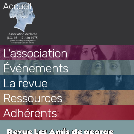
Skip
Accueil
to
content
L'association
Événements
La revue
Ressources
Adhérents
Revue Les Amis de george