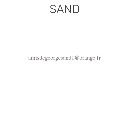
SAND
Association déclarée (J.O. 16 - 17 Juin 1975)
Mairie de la Châtre, Place de l'Hôtel de Ville, 36400
La Châtre
amisdegeorgesand1@orange.fr
Copyright ©2015-2026 Association Les amis de
George Sand.
La reproduction du site
https://www.amisdegeorgesand.info/ et de ses
ressources est interdite, seul un usage privé est
autorisé. Pour tout autre usage adressez votre demande
d´autorisation à amisdegeorgesand1@orange.fr ou à