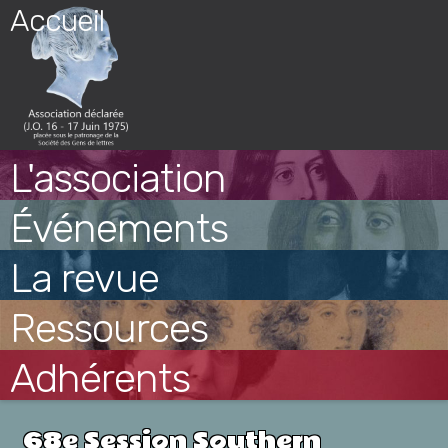
Skip
Accueil
to
content
L'association
Événements
La revue
Ressources
Adhérents
68e Session Southern