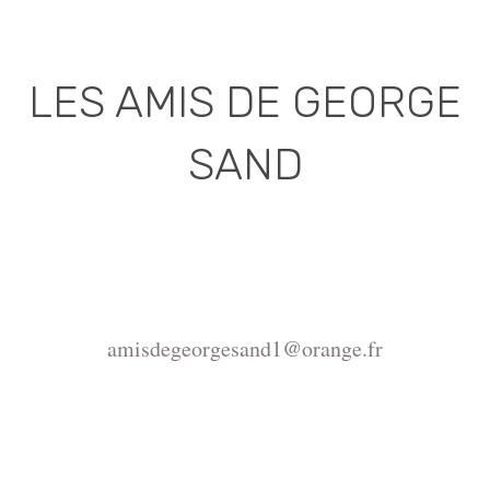
LES AMIS DE GEORGE
SAND
Association déclarée (J.O. 16 - 17 Juin 1975)
Mairie de la Châtre, Place de l'Hôtel de Ville, 36400
La Châtre
amisdegeorgesand1@orange.fr
Copyright ©2015-2026 Association Les amis de
George Sand.
La reproduction du site