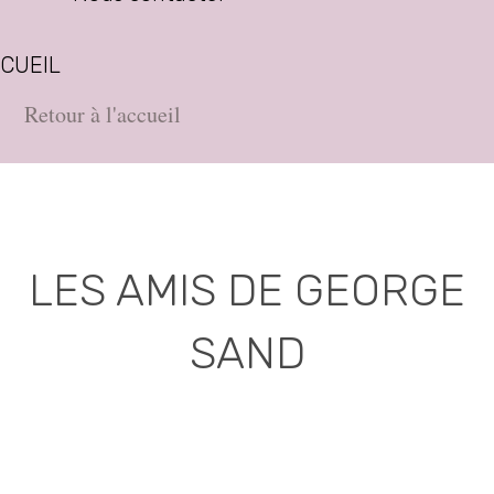
CUEIL
Retour à l'accueil
LES AMIS DE GEORGE
SAND
Association déclarée (J.O. 16 - 17 Juin 1975)
Mairie de la Châtre, Place de l'Hôtel de Ville, 36400