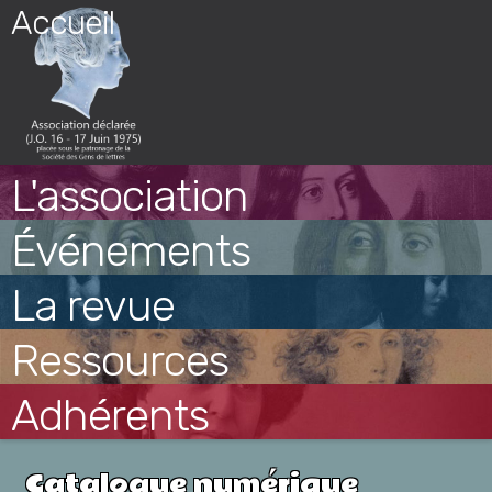
Skip
Accueil
to
content
L'association
Événements
La revue
Ressources
Adhérents
Catalogue numérique