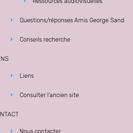
Ressources audiovisuelles
Questions/réponses Amis George Sand
Conseils recherche
ENS
Liens
Consulter l’ancien site
NTACT
Nous contacter