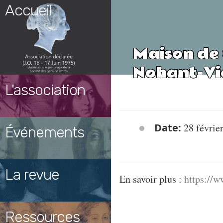
Skip
Accueil
to
content
Maison de
Nohant-Vi
L'association
Date:
28 févrie
Événements
La revue
En savoir plus :
https://w
Ressources