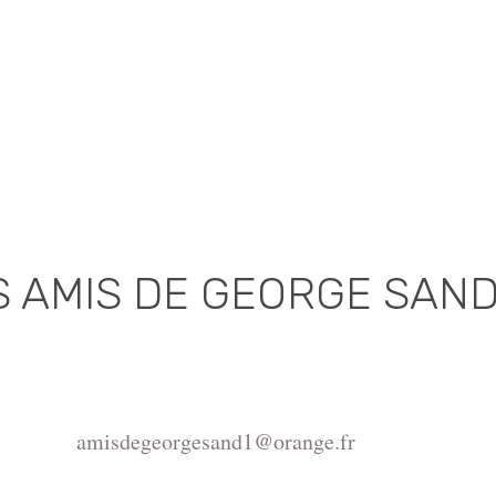
S AMIS DE GEORGE SAN
Association déclarée (J.O. 16 - 17 Juin 1975)
de la Châtre, Place de l'Hôtel de Ville, 36400 La Châtr
amisdegeorgesand1@orange.fr
ght ©2015-2026 Association Les amis de George Sand.