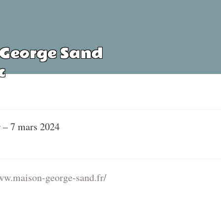
 George Sand
c
r
–
7 mars 2024
ww.maison-george-sand.fr/