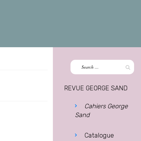
Search
Sear
for:
REVUE GEORGE SAND
Cahiers George
Sand
Catalogue